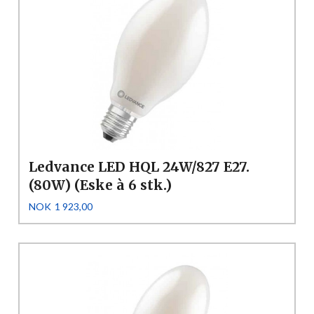
Ledvance LED HQL 24W/827 E27.
(80W) (Eske à 6 stk.)
Pris
NOK
1 923,00