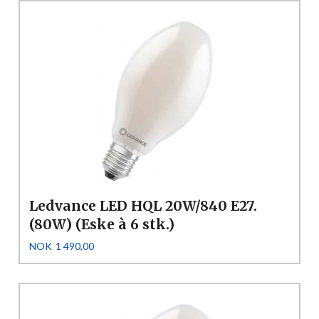
Ledvance LED HQL 20W/840 E27.
(80W) (Eske à 6 stk.)
Pris
NOK
1 490,00