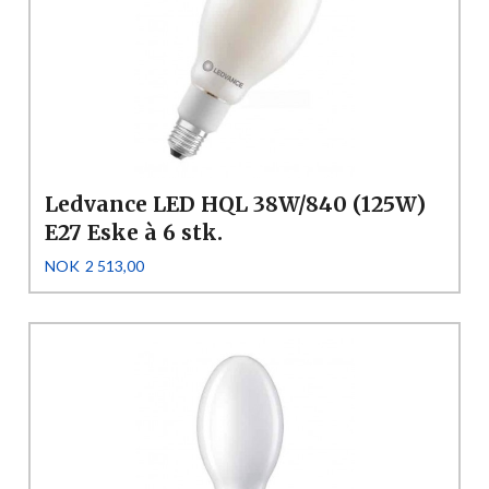
Ledvance LED HQL 38W/840 (125W)
E27 Eske à 6 stk.
Pris
NOK
2 513,00