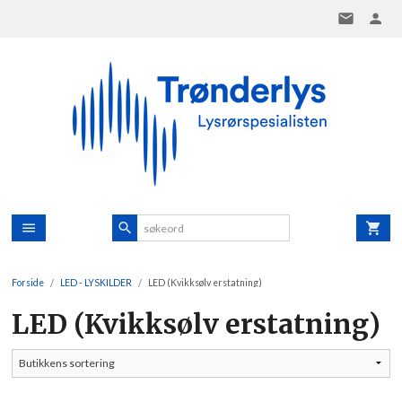
Gå
til
innholdet
Forside
LED - LYSKILDER
LED (Kvikksølv erstatning)
LED (Kvikksølv erstatning)