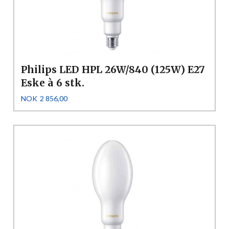
Philips LED HPL 26W/840 (125W) E27
Eske à 6 stk.
Pris
NOK
2 856,00