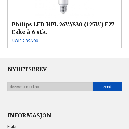
Philips LED HPL 26W/830 (125W) E27
Eske à 6 stk.
Pris
NOK
2 856,00
NYHETSBREV
INFORMASJON
Frakt