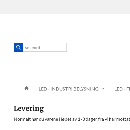
Gå
Lukk
til
innholdet
Produkter
LED - INDUSTRI BELYSNING
LED - 
Levering
Normalt har du varene i løpet av 1-3 dager fra vi har mottatt