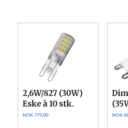
Kjøp
Les mer
2,6W/827 (30W)
Dim
Eske à 10 stk.
(35
Pris
Pris
NOK
775,00
NOK
6