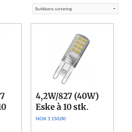
Kjøp
Les mer
7
4,2W/827 (40W)
10
Eske à 10 stk.
Pris
NOK
1 150,00