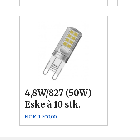
Kjøp
Les mer
4,8W/827 (50W)
Eske à 10 stk.
Pris
NOK
1 700,00