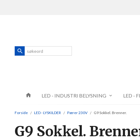
Gå
Lukk
til
innholdet
Produkter
LED - INDUSTRI BELYSNING
LED - 
Forside
LED - LYSKILDER
Pærer 230V
G9 Sokkel. Brenner.
G9 Sokkel. Brenne