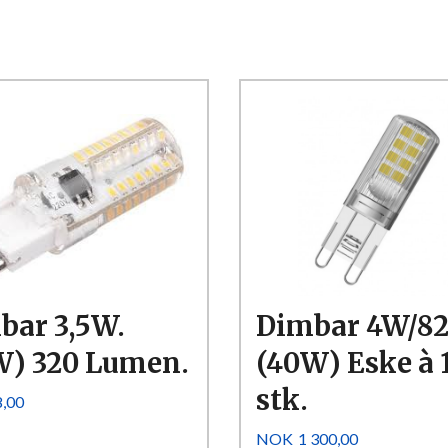
Kjøp
Kjøp
Les mer
Les mer
bar 3,5W.
Dimbar 4W/82
W) 320 Lumen.
(40W) Eske à 
stk.
8,00
Pris
NOK
1 300,00