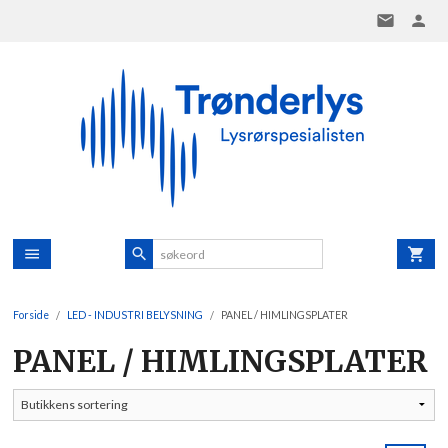
Gå
til
innholdet
Forside
LED - INDUSTRI BELYSNING
PANEL / HIMLINGSPLATER
PANEL / HIMLINGSPLATER