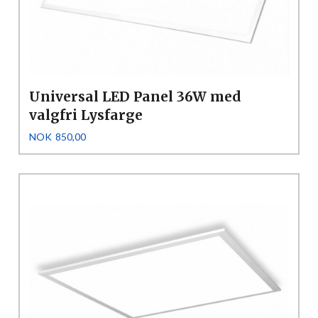
Universal LED Panel 36W med
valgfri Lysfarge
Tilbud
Rabatt
NOK
850,00