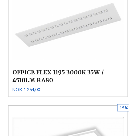
OFFICE FLEX 1195 3000K 35W /
4510LM RA80
Tilbud
Rabatt
NOK
1 264,00
-15%