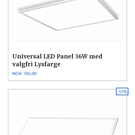
Universal LED Panel 36W med
valgfri Lysfarge
Tilbud
Rabatt
NOK
765,00
-15%