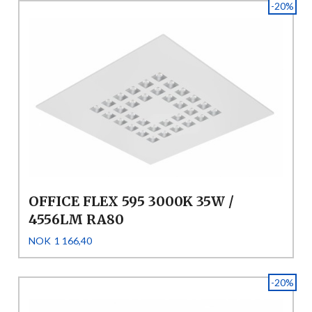
-20%
OFFICE FLEX 595 3000K 35W /
4556LM RA80
Tilbud
Rabatt
NOK
1 166,40
-20%