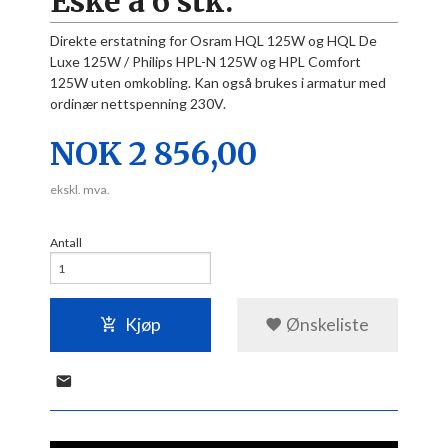
Eske à 6 stk.
Direkte erstatning for Osram HQL 125W og HQL De
Luxe 125W / Philips HPL-N 125W og HPL Comfort
125W uten omkobling. Kan også brukes i armatur med
ordinær nettspenning 230V.
Pris
NOK
2 856,00
ekskl. mva.
Antall
Kjøp
Ønskeliste