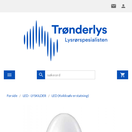
Gå
til
innholdet
Forside
LED - LYSKILDER
LED (Kvikksølv erstatning)