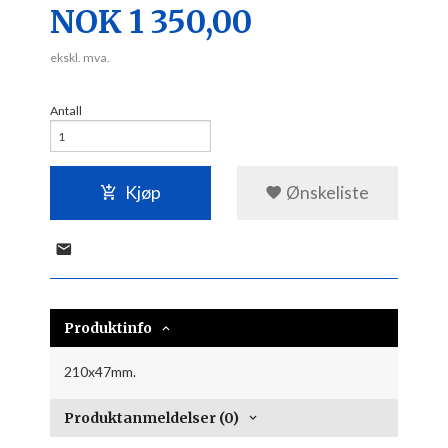
Pris
NOK
1 350,00
ekskl. mva.
Antall
Kjøp
Ønskeliste
Produktinfo
210x47mm.
Produktanmeldelser (0)