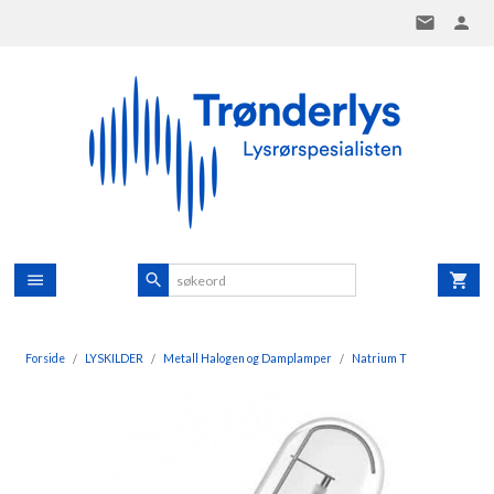
Gå
til
innholdet
Forside
LYSKILDER
Metall Halogen og Damplamper
Natrium T