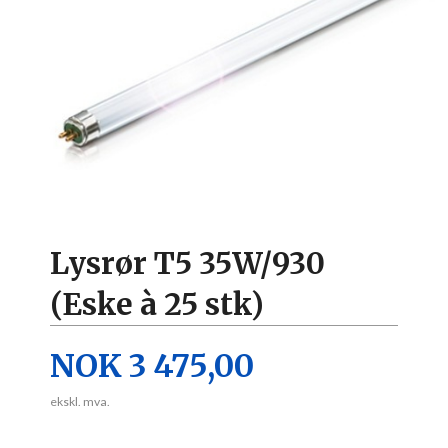
Lysrør T5 35W/930
(Eske à 25 stk)
Pris
NOK
3 475,00
ekskl. mva.