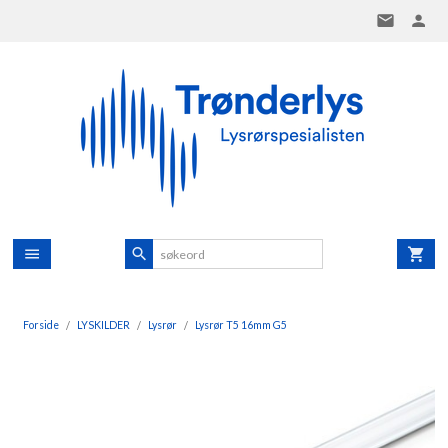
Gå
til
innholdet
Forside
LYSKILDER
Lysrør
Lysrør T5 16mm G5