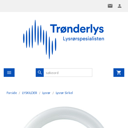
Gå
til
innholdet
Forside
LYSKILDER
Lysrør
Lysrør Sirkel