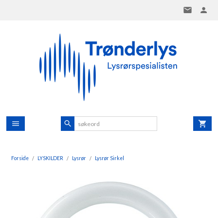
Gå
til
innholdet
Forside
LYSKILDER
Lysrør
Lysrør Sirkel