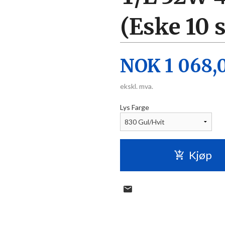
(Eske 10 s
Pris
NOK
1 068,
ekskl. mva.
Lys Farge
Kjøp