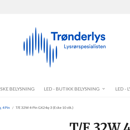
FISKE BELYSNING
LED - BUTIKK BELYSNING
LED - 
, 4 Pin
T/E 32W 4-Pin GX24q-3 (Eske 10 stk.)
T/E 32W 