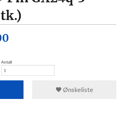
tk.)
00
Antall
Ønskeliste