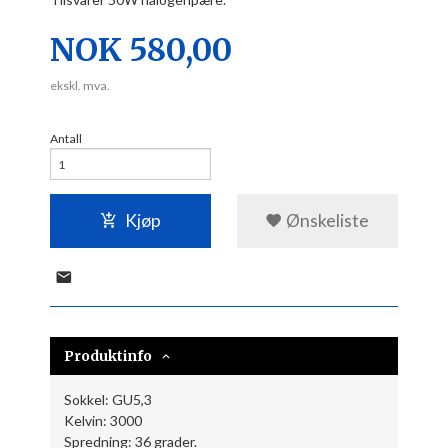
Pris
NOK
580,00
ekskl. mva.
Antall
Kjøp
Ønskeliste
Produktinfo
Sokkel: GU5,3
Kelvin: 3000
Spredning: 36 grader.