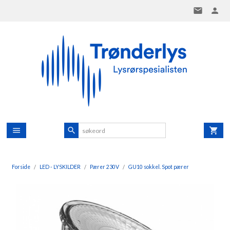
Gå
til
innholdet
Forside
LED - LYSKILDER
Pærer 230V
GU10 sokkel. Spot pærer