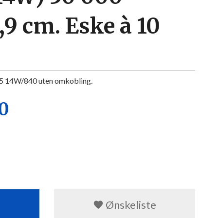
,9 cm. Eske à 10
 T5 14W/840 uten omkobling.
30
Ønskeliste