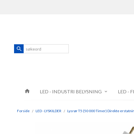
Gå
Lukk
til
innholdet
Produkter
LED - INDUSTRI BELYSNING
LED - 
Forside
LED - LYSKILDER
Lysrør T5 (50 000 Timer) Direkte erstatni