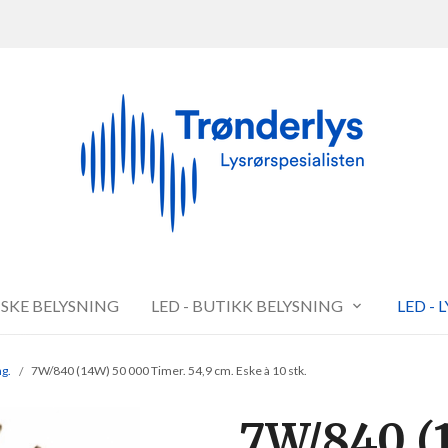
FISKE BELYSNING
LED - BUTIKK BELYSNING
LED - 
ng.
7W/840 (14W) 50 000 Timer. 54,9 cm. Eske à 10 stk.
7W/840 (