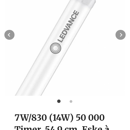
Prev
N
7W/830 (14W) 50 000
Timer. 54,9 cm. Eske à