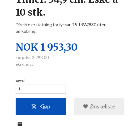
10 stk.
Direkte erstatning for lysrør T5 14W/830 uten
omkobling.
Tilbud
NOK
1 953,30
Førpris:
2 298,00
Rabatt
ekskl. mva.
Antall
Kjøp
Ønskeliste