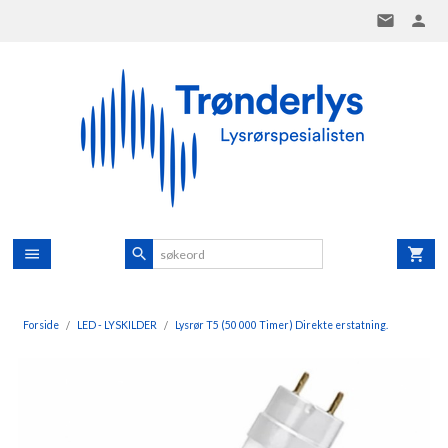
Gå
til
innholdet
Forside
LED - LYSKILDER
Lysrør T5 (50 000 Timer) Direkte erstatning.