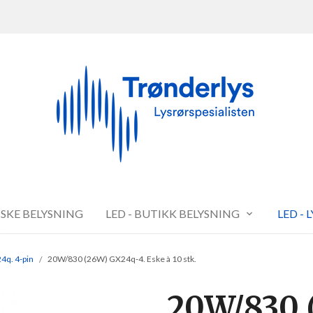
FISKE BELYSNING
LED - BUTIKK BELYSNING
LED - 
4q. 4-pin
20W/830 (26W) GX24q-4. Eske à 10 stk.
20W/830 