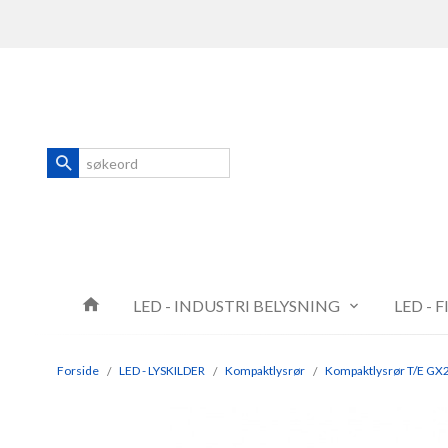
Gå
Lukk
til
innholdet
Produkter
LED - INDUSTRI BELYSNING
LED - 
Forside
LED - LYSKILDER
Kompaktlysrør
Kompaktlysrør T/E GX2