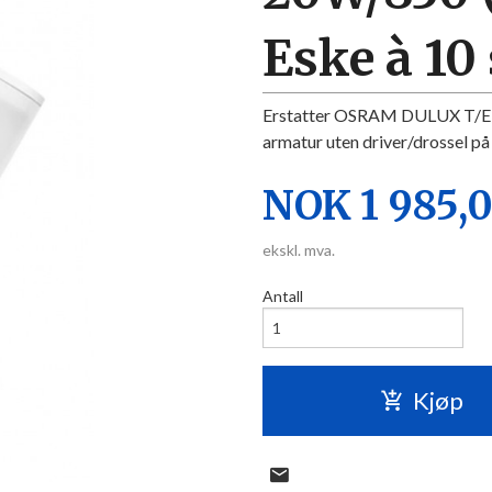
Eske à 10 
Erstatter OSRAM DULUX T/E 4
armatur uten driver/drossel p
Pris
NOK
1 985,
ekskl. mva.
Antall
Kjøp