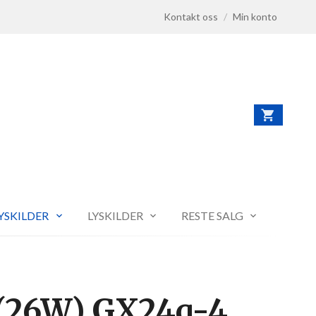
Kontakt oss
/
Min konto
LYSKILDER
LYSKILDER
RESTE SALG
(26W) GX24q-4.