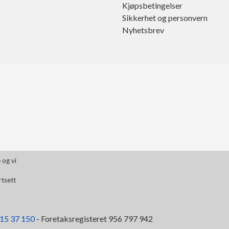
Kjøpsbetingelser
Sikkerhet og personvern
Nyhetsbrev
 og vi
rtsett
15 37 150
- Foretaksregisteret 956 797 942