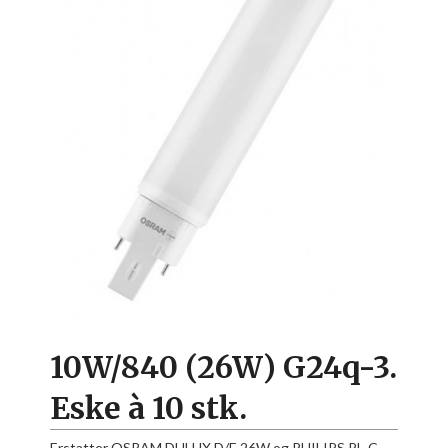
10W/840 (26W) G24q-3.
Eske à 10 stk.
Erstatter OSRAM DULUX D/E 26W og PHILIPS PL-C