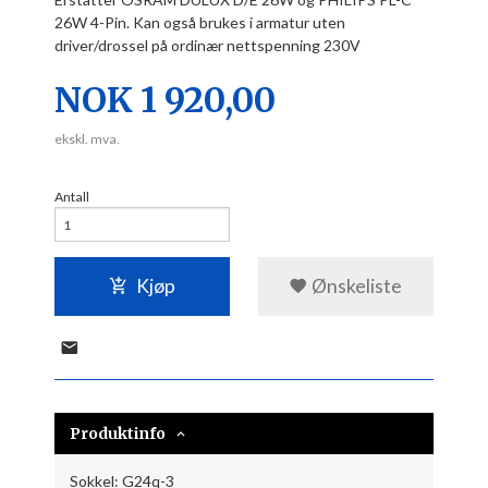
26W 4-Pin. Kan også brukes i armatur uten
driver/drossel på ordinær nettspenning 230V
Pris
NOK
1 920,00
ekskl. mva.
Antall
Kjøp
Ønskeliste
Produktinfo
Sokkel: G24q-3