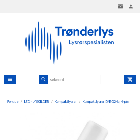
Gå
til
innholdet
Forside
LED - LYSKILDER
Kompaktlysrør
Kompaktlysrør D/E G24q. 4-pin