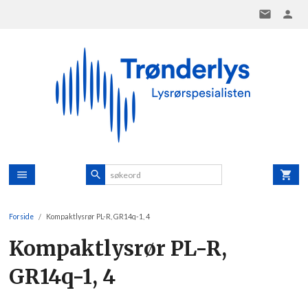
Gå
til
innholdet
Forside
Kompaktlysrør PL-R, GR14q-1, 4
Kompaktlysrør PL-R,
GR14q-1, 4