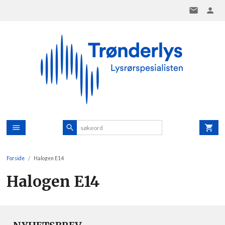
Gå
til
innholdet
Forside
Halogen E14
Halogen E14